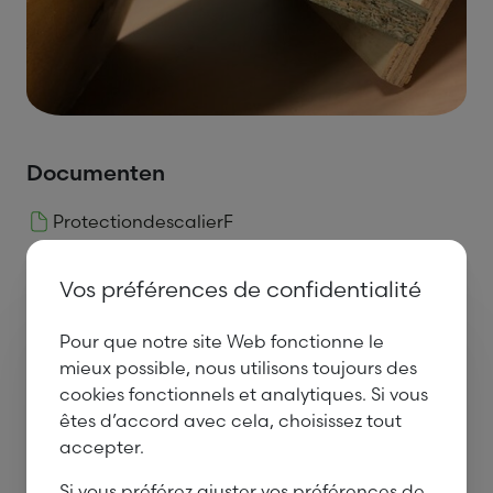
Documenten
ProtectiondescalierF
R.pdf
Vos préférences de confidentialité
Pour que notre site Web fonctionne le
mieux possible, nous utilisons toujours des
cookies fonctionnels et analytiques. Si vous
Section et épaisseurs disponibles
êtes d’accord avec cela, choisissez tout
accepter.
sur demande
Si vous préférez ajuster vos préférences de