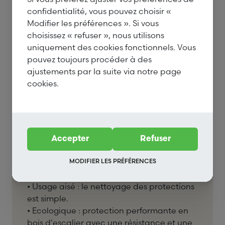
Caractéristiques
confidentialité, vous pouvez choisir «
Modifier les préférences ». Si vous
Avantages de la protection d'escalier de
choisissez « refuser », nous utilisons
Tandem Wood Products :
uniquement des cookies fonctionnels. Vous
• Rapide : ce système de protection
pouvez toujours procéder à des
d'escalier offre un montage rapide.
ajustements par la suite via notre page
• Sécurité : avec son unique système de
cookies.
rainure et languette, les protections de
marche ne glissent plus.
• Solide : la protection d'escalier en bois
peut résister aux chocs normaux.
• Sur mesure : sur base de plan d'escalier
Accepter
Refuser
et de notre formulaire complété, nous
réalisons votre protection d'escalier à vos
MODIFIER LES PRÉFÉRENCES
mesures.
• Usage aisé : le nettoyage des protections
est simple.
• Ecologique : protection performante en
bois d'escalier avec une résistance et une