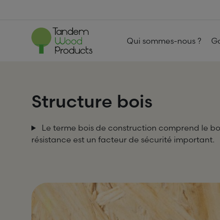
Skip to content
Qui sommes-nous ?
G
Structure bois
Le terme bois de construction comprend le bois scié qui est transformé dans une construction et pour lequel la
résistance est un facteur de sécurité important.