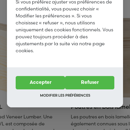
Si vous préférez ajuster vos préférences de
confidentialité, vous pouvez choisir «
Modifier les préférences ». Si vous
choisissez « refuser », nous utilisons
uniquement des cookies fonctionnels. Vous
pouvez toujours procéder à des
ajustements par la suite via notre page
cookies.
Accepter
Refuser
MODIFIER LES PRÉFÉRENCES
L
Poutres en bois lamel
ed Veneer Lumber. Une
Les poutres en bois lamell
VL est composée de
également connues sous 