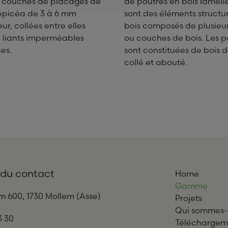
s couches de placages de
de poutres en bois lamellé
'épicéa de 3 à 6 mm
sont des éléments structur
ur, collées entre elles
bois composés de plusieur
 liants imperméables
ou couches de bois. Les p
es.
sont constituées de bois 
collé et abouté.
 du contact
Home
Gamme
m 600, 1730 Mollem (Asse)
Projets
Qui sommes-
3 30
Téléchargem