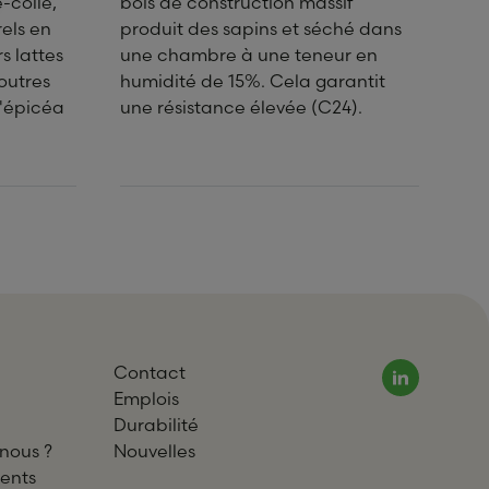
-collé,
bois de construction massif
els en
produit des sapins et séché dans
s lattes
une chambre à une teneur en
outres
humidité de 15%. Cela garantit
d'épicéa
une résistance élevée (C24).
Contact
Emplois
Durabilité
nous ?
Nouvelles
ents