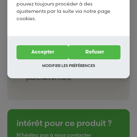
pouvez toujours procéder à des
ajustements par la suite via notre page
cookies.
Section et épaisseurs disponibles
2440 x 1220 en épaisseur 9 et 18 mm
Applications
Accepter
Refuser
Emballage
MODIFIER LES PRÉFÉRENCES
Applications structurelles (toits,
planchers et murs)
intérêt pour ce produit ?
N'hésitez pas à nous contacter