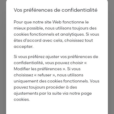
Vos préférences de confidentialité
Documenten
Pour que notre site Web fonctionne le
mixedHardwood100L
mieux possible, nous utilisons toujours des
ightformStandardfor
cookies fonctionnels et analytiques. Si vous
mantiderapantfilmF
êtes d’accord avec cela, choisissez tout
R.pdf
accepter.
Si vous préférez ajuster vos préférences de
confidentialité, vous pouvez choisir «
Modifier les préférences ». Si vous
choisissez « refuser », nous utilisons
Section et épaisseurs disponibles
uniquement des cookies fonctionnels. Vous
pouvez toujours procéder à des
2500 x 1250 en épaisseur 12, 15,18, 21 et
ajustements par la suite via notre page
24mm
cookies.
Applications