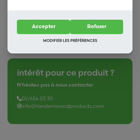
Homogène
Stable
Prêt à peindre
Accepter
Refuser
MODIFIER LES PRÉFÉRENCES
intérêt pour ce produit ?
N'hésitez pas à nous contacter
02/454 03 30
info@tandemwoodproducts.com