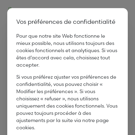
MDFprimeFR.pdf
Vos préférences de confidentialité
Pour que notre site Web fonctionne le
mieux possible, nous utilisons toujours des
cookies fonctionnels et analytiques. Si vous
Section et épaisseurs disponibles
êtes d’accord avec cela, choisissez tout
accepter.
2440 x 1220 en épaisseur 18mm
Si vous préférez ajuster vos préférences de
Applications
confidentialité, vous pouvez choisir «
Modifier les préférences ». Si vous
Meubles
choisissez « refuser », nous utilisons
Intérieur
uniquement des cookies fonctionnels. Vous
Construction du stand
pouvez toujours procéder à des
ajustements par la suite via notre page
Caractéristiques
cookies.