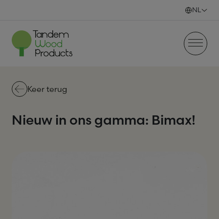
Skip to content
NL
Keer terug
Nieuw in ons gamma: Bimax!