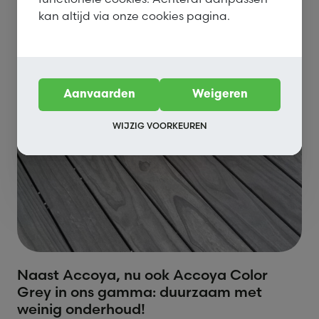
kan altijd via onze cookies pagina.
Aanvaarden
Weigeren
WIJZIG VOORKEUREN
Naast Accoya, nu ook Accoya Color
Grey in ons gamma: duurzaam met
weinig onderhoud!